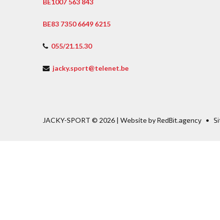
BE1007 563 843
BE83 7350 6649 6215
055/21.15.30
jacky.sport@telenet.be
JACKY-SPORT ©
2026
| Website by
RedBit.agency
•
S