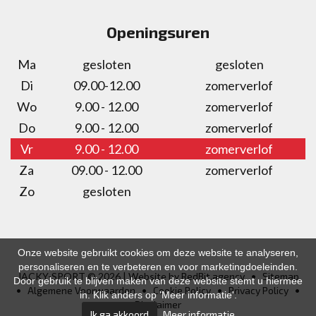
Openingsuren
Ma
gesloten
gesloten
Di
09.00-12.00
zomerverlof
Wo
9.00 - 12.00
zomerverlof
Do
9.00 - 12.00
zomerverlof
Vr
9.00 - 12.00
zomerverlof
Za
09.00 - 12.00
zomerverlof
Zo
gesloten
Onze website gebruikt cookies om deze website te analyseren,
personaliseren en te verbeteren en voor marketingdoeleinden.
JACKY-SPORT ©
2026
| Website by
RedBit.agency
•
Sitemap
Door gebruik te blijven maken van deze website stemt u hiermee
•
Algemene Voorwaarden
•
Cookie Policy
•
Privacy Policy
•
in. Klik anders op 'Meer informatie'.
Disclaimer
Ik ga akkoord
Meer informatie